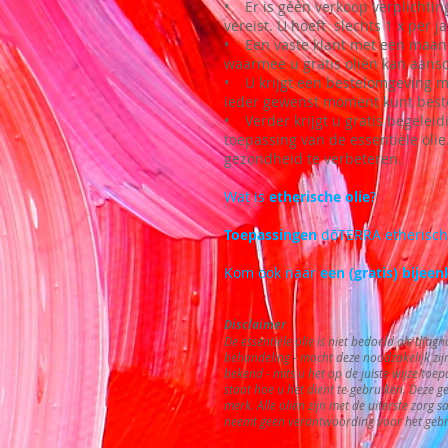
• Er is géén verkoop verplichti
vereist. U hoeft slechts 1 x per ja
• Een vaste klant met een maand
waarmee u gratis oliën kan aansc
• U krijgt een bestelomgeving me
ieder gewenst moment kunt beste
• Verder krijgt u gratis begeleid
toepassing van de essentiële olie
gezondheid te verbeteren.
Wat is
etherische olie
?
Toepassingen
dōTERRA etherisch
Kom ook naar
een (gratis) bijee
Disclaimer
De essentiële olie is niet bedoeld als diag
behandeling - mocht deze noodzakelijk zijn
bekend - mits u het op de juiste wijze toep
staat hoe u het dient te gebruiken. Deze 
merk. Alle oliën zijn met de uiterste zorg
neemt geen verantwoording voor het gebr