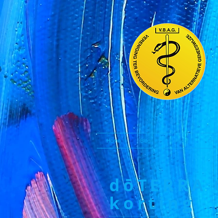
Home
Blog
Contact
Ove
dōTERRA 
korting