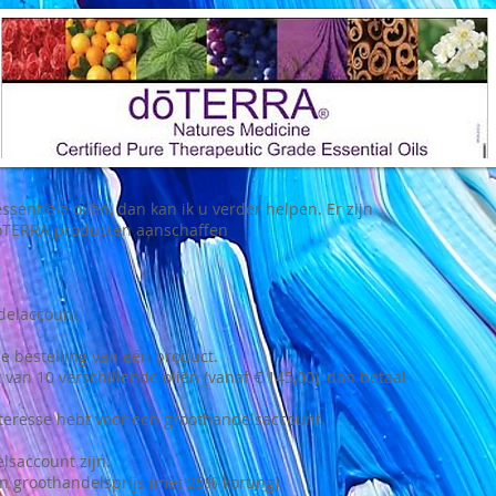
ssentiële oliën, dan kan ik u verder helpen. Er zijn
ōTERRA producten aanschaffen
l
ndelaccount
 de bestelling van één product.
 van 10 verschillende oliën (vanaf € 145,00), dan betaal
teresse hebt voor een groothandelsaccount.
lsaccount zijn:
en groothandelsprijs (met 25% korting).