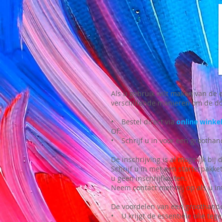
Als u gebruik wilt maken van de e
verschillende manieren om de d
• Bestel direct via
online winke
Of:
• Schrijf u in voor een grootha
De inschrijving is al mogelijk bij
Schrijf u in met een starterpakket
u geen inschrijfkosten.
Neem contact met mij op als u in
De voordelen van een groothande
• U krijgt de essentiële olie teg