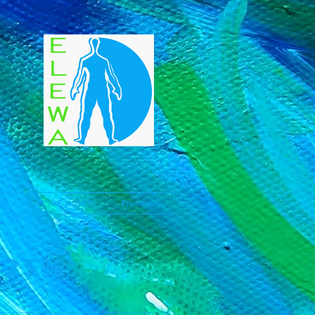
gie
INTAKE en INFO
Ervaringen
 25%