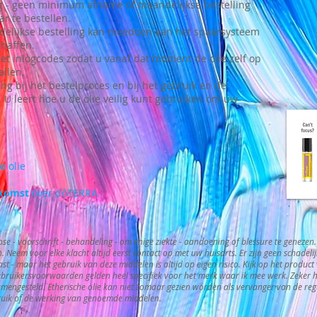
ng - geen minimum afname of maandelijkse bestelling
ar te bestellen.
elijkse bestelling kan meedoen aan het spaarsysteem
haffen.
t inlogcodes zodat u vanaf dat moment de olie zelf op
llen.
ing bij het bestelproces en bij het gebruik en de
. U leert hoe u de olie veilig kunt gebruiken om uw
e olie
nkomst
over dōTERRA
nose - voorschrift - behandeling - om enige ziekte - aandoening of blessure te genezen
. Neem voor elke klacht altijd eerst contact op met uw huisarts. Er zijn geen schadeli
ast - maar het gebruik van deze middelen is altijd op eigen risico. Kijk op het produc
gebruikersvoorwaarden gelden heel specifiek voor het merk waar ik mee werk. Zeker 
 samengesteld. Etherische olie kan niet zomaar gezien worden als vervanger van de re
uik of de werking van genoemde middelen.