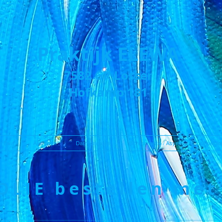
Praktijk
ELEWA
7582 GR Losser
Hofkamp 181
r Ewa
Allergieën
Darmklachten
Bioresonantie / Asyra
Kinesiolo
OLIE bestellen met