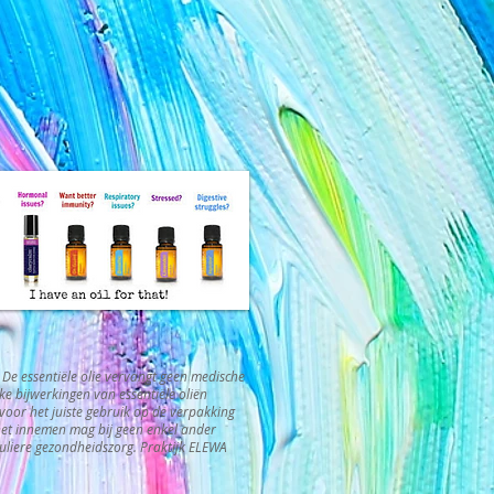
. De essentiële olie vervangt geen medische
jke bijwerkingen van essentiële oliën
t voor het juiste gebruik op de verpakking
het innemen mag bij geen enkel ander
guliere gezondheidszorg. Praktijk ELEWA