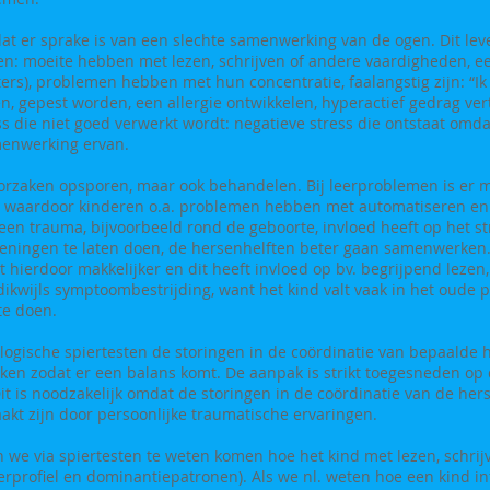
d dat er sprake is van een slechte samenwerking van de ogen. Dit lev
en: moeite hebben met lezen, schrijven of andere vaardigheden, e
ers), problemen hebben met hun concentratie, faalangstig zijn: “Ik 
, gepest worden, een allergie ontwikkelen, hyperactief gedrag ver
ess die niet goed verwerkt wordt: negatieve stress die ontstaat omd
menwerking ervan.
rzaken opsporen, maar ook behandelen. Bij leerproblemen is er m
), waardoor kinderen o.a. problemen hebben met automatiseren en
at een trauma, bijvoorbeeld rond de geboorte, invloed heeft op het st
eningen te laten doen, de hersenhelften beter gaan samenwerken.
 hierdoor makkelijker en dit heeft invloed op bv. begrijpend lezen,
 dikwijls symptoombestrijding, want het kind valt vaak in het oude
te doen.
ologische spiertesten de storingen in de coördinatie van bepaalde
ken zodat er een balans komt. De aanpak is strikt toegesneden op d
it is noodzakelijk omdat de storingen in de coördinatie van de herse
akt zijn door persoonlijke traumatische ervaringen.
we via spiertesten te weten komen hoe het kind met lezen, schrijv
erprofiel en dominantiepatronen). Als we nl. weten hoe een kind in