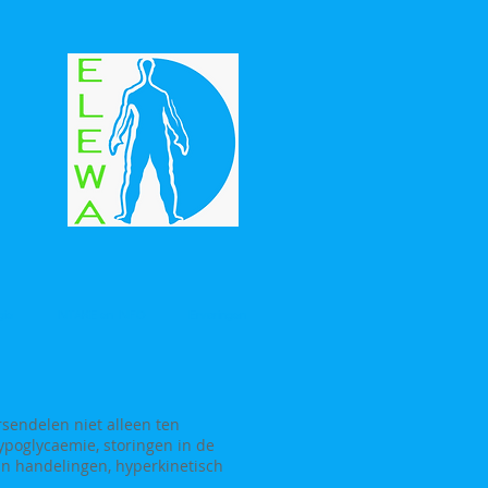
gie
INTAKE en INFO
Ervaringen
rsendelen niet alleen ten
ypoglycaemie, storingen in de
van handelingen, hyperkinetisch