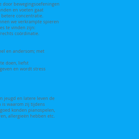
 we door bewegingsoefeningen
anden en voeten gaat
n betere concentratie.
nnen we verkrampte spieren
s te vinden zijn:
rechts coördinatie.
heel en andersom; met
e doen, liefst
egeven en wordt stress
un jeugd en latere leven de
 is waarom zij tijdens
t goed konden pianospelen,
en, allergieën hebben etc.