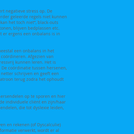
ert negatieve stress op. De
erder geleerde regels niet kunnen
kan het toch niet”, black-outs
tonen, blijven bedplassen etc.
at er ergens een onbalans is in
eestal een onbalans in het
 coördineren. Afgezien van
ressvrij kunnen leren. Het is
 De coördinatie tussen hersenen,
 netter schrijven en geeft een
 patroon terug zodra het ophoudt
 hersendelen op te sporen en hier
e individuele cliënt en zijn/haar
ndelen, die tot dyslexie leiden,
en en rekenen (of Dyscalculie)
formatie verwerkt, wordt er al