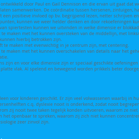
 ontwikkeld door Paul en Gail Dennison en die ervan uit gaat dat
laten samenwerken. De coördinatie tussen hersenen, zintuigen, h
t een positieve invloed op bv. begrijpend lezen, netter schrijven e
punten, kunnen we weer helder denken en door rekoefeningen ku
an spiertesten kunnen we uitvinden in welke dimensie er blokkade
t te maken met het kunnen oversteken van de middellijn, met links/
kunnen hierbij betrokken zijn.
t te maken met evenwichtig in je centrum zijn, met centering.
t te maken met het kunnen overschakelen van details naar het ge
atie.
s zijn en voor elke dimensie zijn er speciaal geschikte oefeningen t
t platte vlak. Al spelend en bewegend worden prikkels beter doorg
leen voor kinderen geschikt. Er zijn veel volwassenen waarbij in h
senhelften c.q. dyslexie nooit is onderkend, zodat nooit begrepen
rom zij nooit twee taken tegelijk konden uitvoeren, waarom ze nie
in het openbaar te spreken, waarom zij zich niet kunnen concentrer
ologie zeer zinvol zijn.