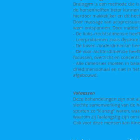
Braingym is een methode die is
de hersenhelften beter kunnen 
hierdoor makkelijker en dit heef
Door massage van acupressuur
weer ontspannen. Door middel v
- De links-/rechtsdimensie heef
- Leerproblemen zoals dyslexie 
- De boven-/onderdimensie heef
- De voor-/achterdimensie heef
focussen, overzicht en concentr
- Alle dimensies moeten in balan
driedimensionaal en niet in he
afgebouwd.
Volwassen
Deze behandelingen zijn niet al
slechte samenwerking van de her
sporten zo “klunzig” waren, waa
waarom zij faalangstig zijn om 
Ook voor deze mensen kan Kinesi