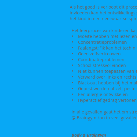
Als het goed is verloopt dit pro
invloeden kan het ontwikkelingsp
het kind in een neerwaartse spi
Het leerproces van kinderen kan
• Moeite hebben met lezen en s
• Concentratieproblemen
• Faalangst: ”Ik kan het toch ni
• Geen zelfvertrouwen
• Coördinatieproblemen
• School stressvol vinden
• Niet kunnen toepassen van e
• Verward over links en rechts
• Black-out hebben bij het ma
• Gepest worden of zelf peste
• Een allergie ontwikkelen
• Hyperactief gedrag vertonen
In alle gevallen gaat het om st
@ Braingym kan in veel gevalle
Body & Braingym