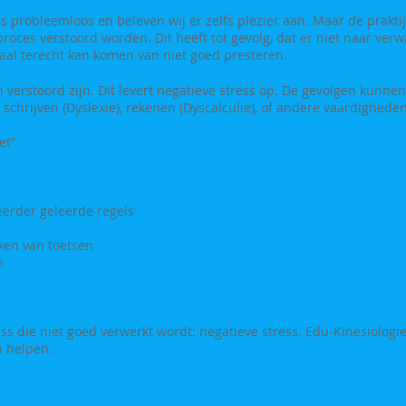
ces probleemloos en beleven wij er zelfs plezier aan. Maar de prakt
roces verstoord worden. Dit heeft tot gevolg, dat er niet naar ver
raal terecht kan komen van niet goed presteren.
 verstoord zijn. Dit levert negatieve stress op. De gevolgen kunnen
chrijven (Dyslexie), rekenen (Dyscalculie), of andere vaardighede
et”
erder geleerde regels
ken van toetsen
n
ress die niet goed verwerkt wordt: negatieve stress. Edu-Kinesiolo
n helpen.