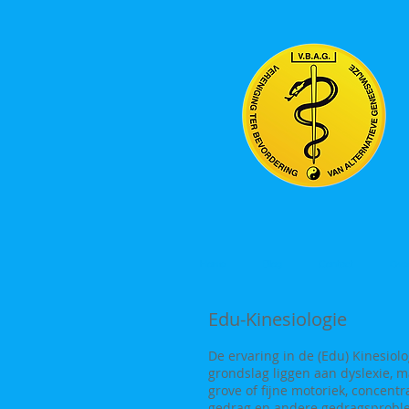
Home
Blog
Contact
Ove
Edu-Kinesiologie
De ervaring in de (Edu) Kinesiol
grondslag liggen aan dyslexie, m
grove of fijne motoriek, concent
gedrag en andere gedragsprob