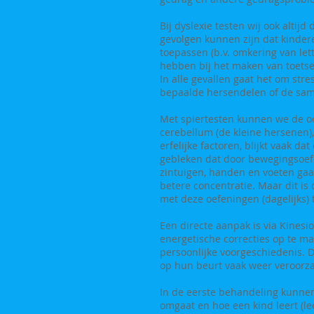
Bij dyslexie testen wij ook altij
gevolgen kunnen zijn dat kinder
toepassen (b.v. omkering van lett
hebben bij het maken van toetsen
In alle gevallen gaat het om str
bepaalde hersendelen of de sa
Met spiertesten kunnen we de oo
cerebellum (de kleine hersenen
erfelijke factoren, blijkt vaak d
gebleken dat door bewegingsoef
zintuigen, handen en voeten gaat
betere concentratie. Maar dit is
met deze oefeningen (dagelijks) 
Een directe aanpak is via Kinesi
energetische correcties op te ma
persoonlijke voorgeschiedenis. D
op hun beurt vaak weer veroorza
In de eerste behandeling kunnen 
omgaat en hoe een kind leert (le