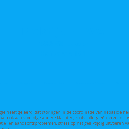
Praktijk
ELEWA
7582 GR Losser
Hofkamp 181
r Ewa
Allergieën
Darmklachten
Bioresonantie / Asyra
Kinesiolo
ogie heeft geleerd, dat storingen in de coördinatie van bepaalde he
aar ook aan sommige andere klachten, zoals: allergieën, eczeem, h
ratie- en aandachtsproblemen, stress op het gelijktijdig uitvoeren 
lemen.