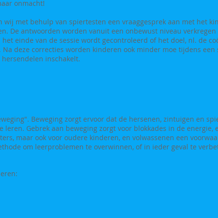
 maar onmacht!
 wij met behulp van spiertesten een vraaggesprek aan met het ki
ten. De antwoorden worden vanuit een onbewust niveau verkregen 
 het einde van de sessie wordt gecontroleerd of het doel, nl. de coö
s. Na deze correcties worden kinderen ook minder moe tijdens een 
 hersendelen inschakelt.
beweging". Beweging zorgt ervoor dat de hersenen, zintuigen en sp
e leren. Gebrek aan beweging zorgt voor blokkades in de energie, e
euters, maar ook voor oudere kinderen, en volwassenen een voorwaa
methode om leerproblemen te overwinnen, of in ieder geval te verb
deren: